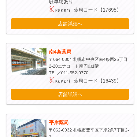
駐車場あり
薬局コード【17695】
店舗詳細へ
南4条薬局
〒064-0804 札幌市中央区南4条西25丁目
2-20エナコート南円山1階
TEL／011-552-0770
薬局コード【16439】
店舗詳細へ
平岸薬局
〒062-0932 札幌市豊平区平岸2条7丁目2-
7