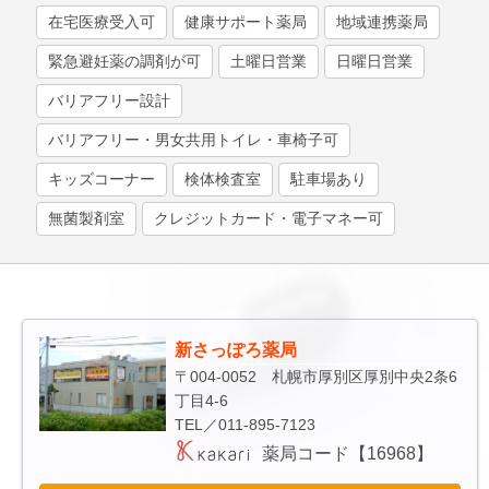
インフォメーション
在宅医療受入可
健康サポート薬局
地域連携薬局
お問い合わせ
緊急避妊薬の調剤が可
土曜日営業
日曜日営業
バリアフリー設計
バリアフリー・男女共用トイレ・車椅子可
キッズコーナー
検体検査室
駐車場あり
無菌製剤室
クレジットカード・電子マネー可
新さっぽろ薬局
〒004-0052 札幌市厚別区厚別中央2条6
丁目4-6
TEL／011-895-7123
薬局コード【16968】