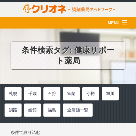
MENU
HOME
クリオネについて
条件検索タグ:
健康サポー
ト薬局
店舗一覧
薬剤師の育成
クリオネ活用術
札幌
千歳
石狩
室蘭
小樽
旭川
在宅医療
釧路
函館
福島
全店舗一覧
ご利用のみなさま
採用情報
条件で絞り込む