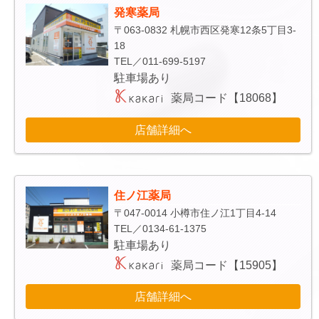
発寒薬局
〒063-0832 札幌市西区発寒12条5丁目3-
18
TEL／011-699-5197
駐車場あり
薬局コード【18068】
店舗詳細へ
住ノ江薬局
〒047-0014 小樽市住ノ江1丁目4-14
TEL／0134-61-1375
駐車場あり
薬局コード【15905】
店舗詳細へ