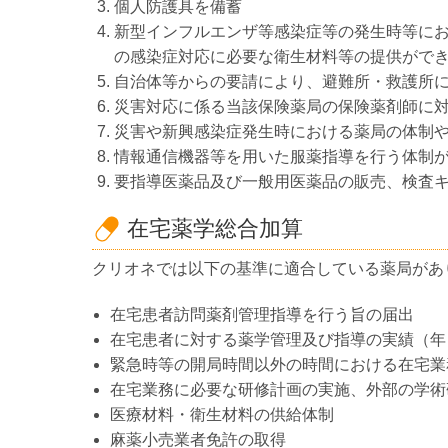
個人防護具を備蓄
新型インフルエンザ等感染症等の発生時等に
の感染症対応に必要な衛生材料等の提供がで
自治体等からの要請により、避難所・救護所
災害対応に係る当該保険薬局の保険薬剤師に対
災害や新興感染症発生時における薬局の体制
情報通信機器等を用いた服薬指導を行う体制
要指導医薬品及び一般用医薬品の販売、検査
在宅薬学総合加算
クリオネでは以下の基準に適合している薬局があ
在宅患者訪問薬剤管理指導を行う旨の届出
在宅患者に対する薬学管理及び指導の実績（年 2
緊急時等の開局時間以外の時間における在宅業
在宅業務に必要な研修計画の実施、外部の学術
医療材料・衛生材料の供給体制
麻薬小売業者免許の取得