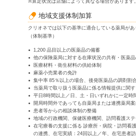
※算定状況は店舗によって異なる場合があります
地域支援体制加算
クリオネでは以下の基準に適合している薬局があ
（体制基準）
1,200 品目以上の医薬品の備蓄
他の保険薬局に対する在庫状況の共有・医薬品
医療材料・衛生材料の供給体制
麻薬小売業者の免許
集中率 85％以上の場合、後発医薬品の調剤割合
当薬局で取り扱う医薬品に係る情報提供に関す
平日8時間以上／日、土・日いずれかに一定時
開局時間外であっても自薬局または連携薬局案
患者等からの相談体制の整備
地域の行政機関、保健医療機関、訪問看護ステ
在宅療養の支援に係る 診療所・病院・訪問看
の連携、在宅実績：24回以上／年、在宅患者