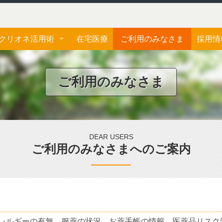
クリオネ活用術
在宅医療
ご利用のみなさま
採用情
ジェネリック医薬品
応募フ
ご利用のみなさま
おくすり手帳
お薬一包化
DEAR USERS
ご利用のみなさまへのご案内
レルギーの有無、服薬の状況、お薬手帳の情報、医薬品リスク