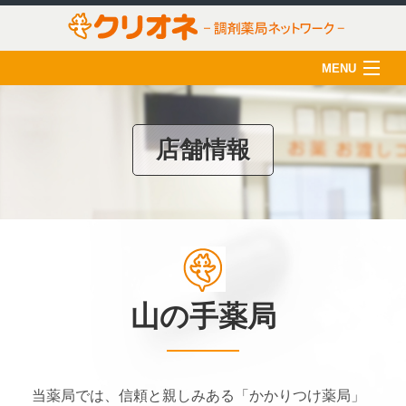
MENU
HOME
クリオネについて
店舗情報
店舗一覧
薬剤師の育成
クリオネ活用術
在宅医療
山の手薬局
ご利用のみなさま
採用情報
当薬局では、信頼と親しみある「かかりつけ薬局」