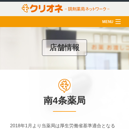
MENU
HOME
クリオネについて
店舗情報
店舗一覧
薬剤師の育成
クリオネ活用術
在宅医療
南4条薬局
ご利用のみなさま
採用情報
2018年1月より当薬局は厚生労働省基準適合となる