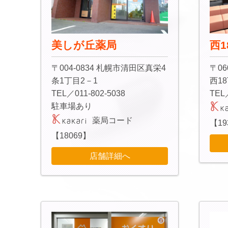
美しが丘薬局
西
〒004-0834 札幌市清田区真栄4
〒06
条1丁目2－1
西1
TEL／011-802-5038
TEL
駐車場あり
薬局コード
【19
【18069】
店舗詳細へ