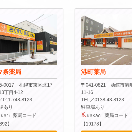
7条薬局
港町薬局
5-0017 札幌市東区北17
〒041-0821 函館市港
3丁目4-12
11-16
／011-748-8123
TEL／0138-43-8123
場あり
駐車場あり
薬局コード
薬局コード
892】
【19178】