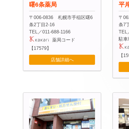
曙6条薬局
平
〒006-0836 札幌市手稲区曙6
〒06
条2丁目2-16
条7丁
TEL／011-688-1166
TEL
駐車
薬局コード
【17579】
【15
店舗詳細へ