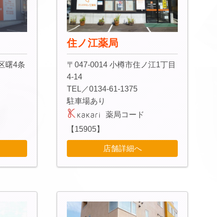
住ノ江薬局
稲区曙4条
〒047-0014 小樽市住ノ江1丁目
4-14
TEL／0134-61-1375
駐車場あり
薬局コード
【15905】
店舗詳細へ