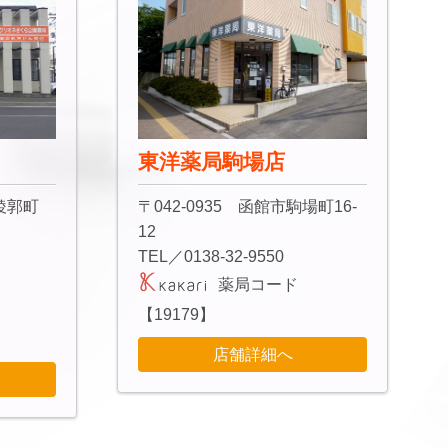
東洋薬局駒場店
五稜郭町
〒042-0935 函館市駒場町16-
12
TEL／0138-32-9550
薬局コード
【19179】
店舗詳細へ