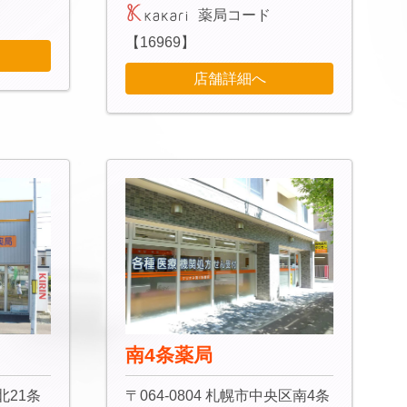
薬局コード
【16969】
店舗詳細へ
南4条薬局
北21条
〒064-0804 札幌市中央区南4条