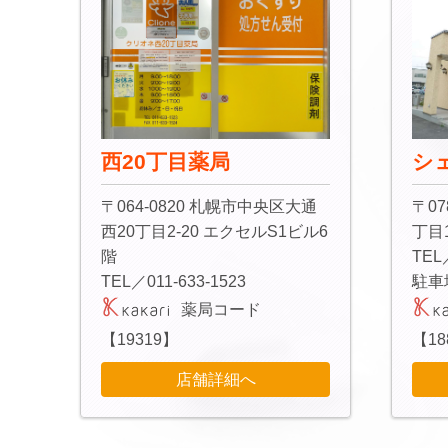
西20丁目薬局
シ
〒064-0820 札幌市中央区大通
〒07
西20丁目2-20 エクセルS1ビル6
丁目1
階
TEL
TEL／011-633-1523
駐車
薬局コード
【19319】
【18
店舗詳細へ