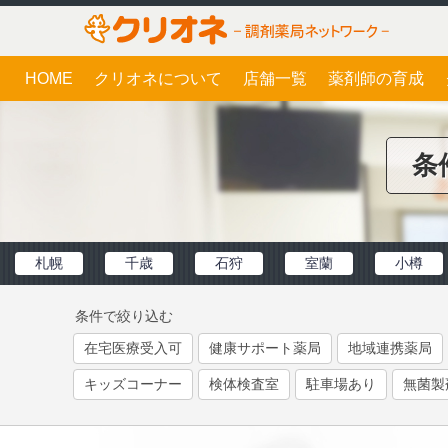
HOME
クリオネについて
店舗一覧
薬剤師の育成
条
札幌
千歳
石狩
室蘭
小樽
条件で絞り込む
在宅医療受入可
健康サポート薬局
地域連携薬局
キッズコーナー
検体検査室
駐車場あり
無菌製