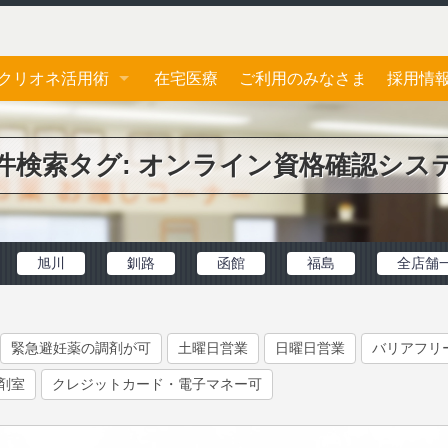
クリオネ活用術
在宅医療
ご利用のみなさま
採用情
ジェネリック医薬品
応募フ
件検索タグ:
オンライン資格確認シス
おくすり手帳
お薬一包化
旭川
釧路
函館
福島
全店舗
緊急避妊薬の調剤が可
土曜日営業
日曜日営業
バリアフリ
剤室
クレジットカード・電子マネー可