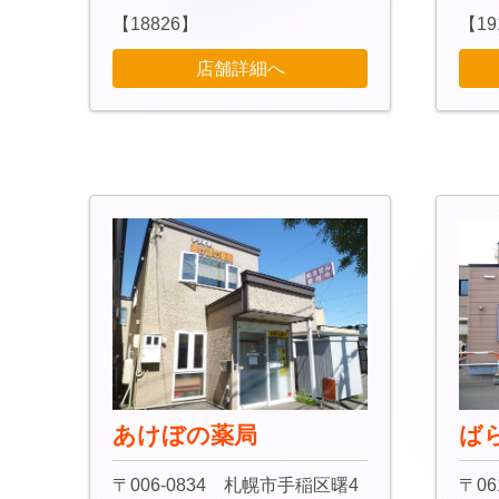
【18826】
【19
店舗詳細へ
あけぼの薬局
ば
〒006-0834 札幌市手稲区曙4
〒06