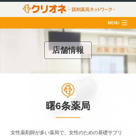
MENU
HOME
クリオネについて
店舗情報
店舗一覧
薬剤師の育成
クリオネ活用術
在宅医療
曙6条薬局
ご利用のみなさま
採用情報
女性薬剤師が多い薬局で、女性のための基礎サプリ