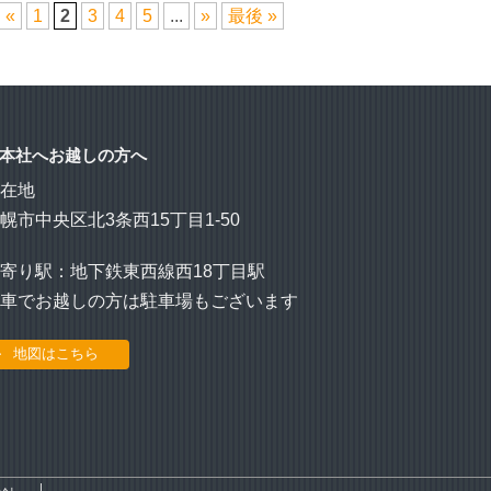
«
1
2
3
4
5
...
»
最後 »
本社へお越しの方へ
所在地
幌市中央区北3条西15丁目1-50
寄り駅：地下鉄東西線西18丁目駅
お車でお越しの方は駐車場もございます
地図はこちら