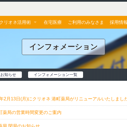
クリオネ活用術
在宅医療
ご利用のみなさま
採用情
ジェネリック医薬品
応募フ
インフォメーション
おくすり手帳
お薬一包化
お知らせ
インフォメーション一覧
23年2月13日(月)にクリオネ 港町薬局がリニューアルいたしまし
町薬局の営業時間変更のご案内
薬局 閉局のお知らせ