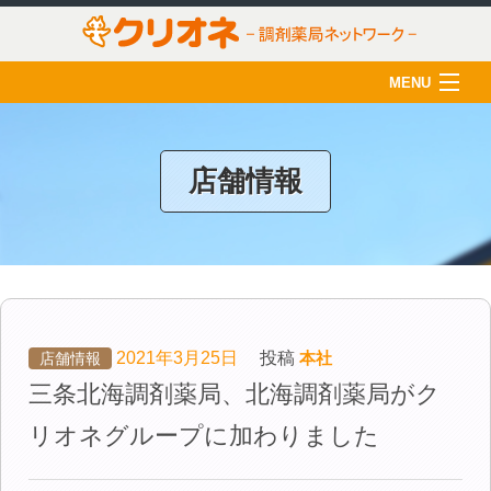
MENU
HOME
クリオネについて
店舗情報
店舗一覧
薬剤師の育成
クリオネ活用術
在宅医療
2021年3月25日
投稿
本社
店舗情報
三条北海調剤薬局、北海調剤薬局がク
ご利用のみなさま
リオネグループに加わりました
採用情報