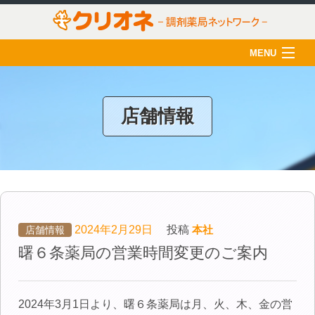
MENU
HOME
クリオネについて
店舗情報
店舗一覧
薬剤師の育成
クリオネ活用術
在宅医療
2024年2月29日
投稿
本社
店舗情報
曙６条薬局の営業時間変更のご案内
ご利用のみなさま
採用情報
2024年3月1日より、曙６条薬局は月、火、木、金の営