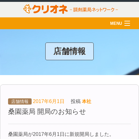
MENU
HOME
クリオネについて
店舗情報
店舗一覧
薬剤師の育成
クリオネ活用術
在宅医療
2017年6月1日
投稿
本社
店舗情報
桑園薬局 開局のお知らせ
ご利用のみなさま
採用情報
桑園薬局が2017年6月1日に新規開局しました。