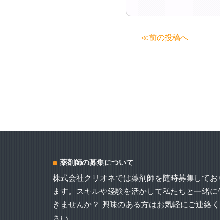
投
≪前の投稿へ
稿
ナ
ビ
ゲ
ー
シ
ョ
薬剤師の募集について
ン
株式会社クリオネでは薬剤師を随時募集してお
ます。スキルや経験を活かして私たちと一緒に
きませんか？ 興味のある方はお気軽にご連絡く
さい。