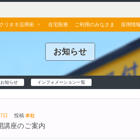
クリオネ活用術
在宅医療
ご利用のみなさま
採用情
ジェネリック医薬品
応募フ
お知らせ
おくすり手帳
お薬一包化
お知らせ
インフォメーション一覧
17日
投稿
本社
開講座のご案内