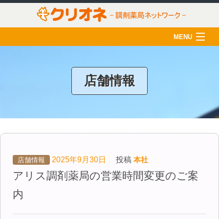
MENU
HOME
クリオネについて
店舗情報
店舗一覧
薬剤師の育成
クリオネ活用術
在宅医療
2025年9月30日
投稿
本社
店舗情報
アリス調剤薬局の営業時間変更のご案
ご利用のみなさま
内
採用情報