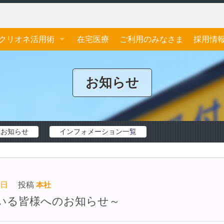
クリオネ活用術
在宅医療
ご利用のみなさま
採用情
ジェネリック医薬品
応募フ
お知らせ
おくすり手帳
お薬一包化
お知らせ
インフォメーション一覧
2日
投稿
本社
いる皆様へのお知らせ～