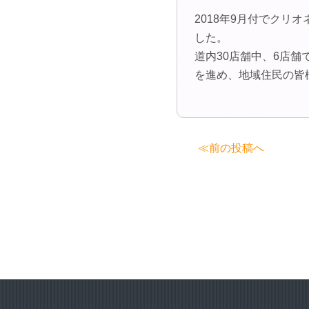
2018年9月付でク
した。
道内30店舗中、6店
を進め、地域住民の皆
投
≪前の投稿へ
稿
ナ
ビ
ゲ
ー
シ