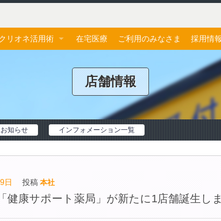
クリオネ活用術
在宅医療
ご利用のみなさま
採用情
ジェネリック医薬品
応募フ
店舗情報
おくすり手帳
お薬一包化
お知らせ
インフォメーション一覧
19日
投稿
本社
「健康サポート薬局」が新たに1店舗誕生し