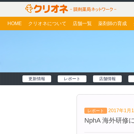
HOME
クリオネについて
店舗一覧
薬剤師の育成
更新情報
レポート
店舗情報
2017年1月
レポート
NphA 海外研