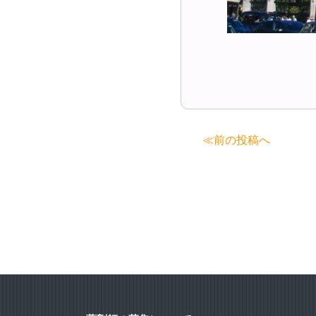
投
≪前の投稿へ
稿
ナ
ビ
ゲ
ー
シ
ョ