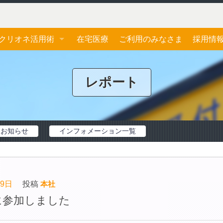
クリオネ活用術
在宅医療
ご利用のみなさま
採用情
ジェネリック医薬品
応募フ
レポート
おくすり手帳
お薬一包化
お知らせ
インフォメーション一覧
19日
投稿
本社
修に参加しました